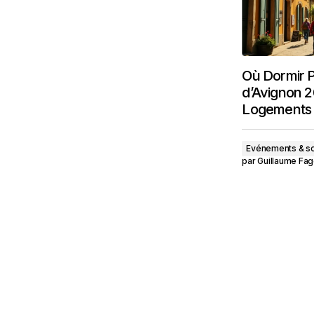
Où Dormir P
d’Avignon 2
Logements 
Evénements & so
par
Guillaume Fag