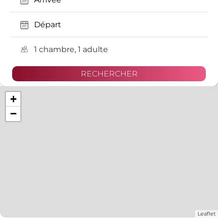
1 chambre, 1 adulte
+
−
Leaflet