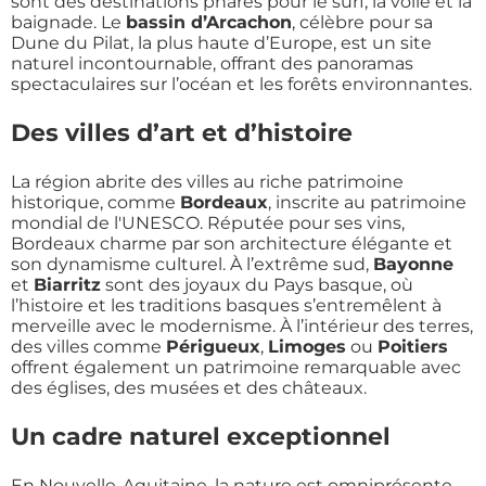
sont des destinations phares pour le surf, la voile et la
baignade. Le
bassin d’Arcachon
, célèbre pour sa
Dune du Pilat, la plus haute d’Europe, est un site
naturel incontournable, offrant des panoramas
spectaculaires sur l’océan et les forêts environnantes.
Des villes d’art et d’histoire
La région abrite des villes au riche patrimoine
historique, comme
Bordeaux
, inscrite au patrimoine
mondial de l'UNESCO. Réputée pour ses vins,
Bordeaux charme par son architecture élégante et
son dynamisme culturel. À l’extrême sud,
Bayonne
et
Biarritz
sont des joyaux du Pays basque, où
l’histoire et les traditions basques s’entremêlent à
merveille avec le modernisme. À l’intérieur des terres,
des villes comme
Périgueux
,
Limoges
ou
Poitiers
offrent également un patrimoine remarquable avec
des églises, des musées et des châteaux.
Un cadre naturel exceptionnel
En Nouvelle-Aquitaine, la nature est omniprésente.