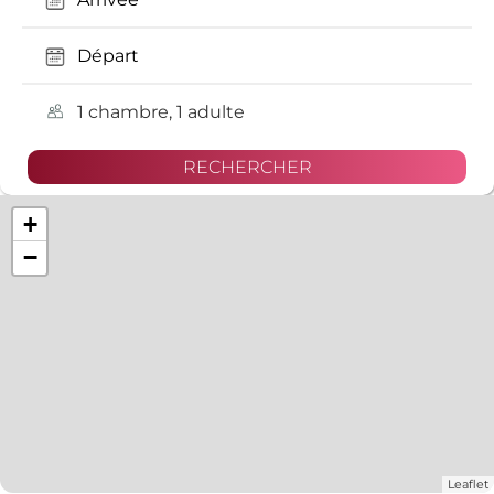
1 chambre, 1 adulte
+
−
Leaflet