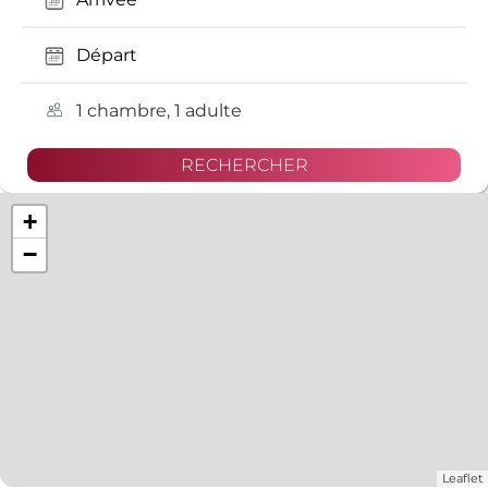
1 chambre, 1 adulte
+
−
Leaflet