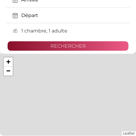
1 chambre, 1 adulte
+
−
Leaflet