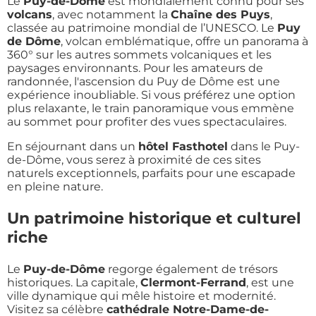
Le
Puy-de-Dôme
est mondialement connu pour ses
volcans
, avec notamment la
Chaîne des Puys
,
classée au patrimoine mondial de l’UNESCO. Le
Puy
de Dôme
, volcan emblématique, offre un panorama à
360° sur les autres sommets volcaniques et les
paysages environnants. Pour les amateurs de
randonnée, l'ascension du Puy de Dôme est une
expérience inoubliable. Si vous préférez une option
plus relaxante, le train panoramique vous emmène
au sommet pour profiter des vues spectaculaires.
En séjournant dans un
hôtel Fasthotel
dans le Puy-
de-Dôme, vous serez à proximité de ces sites
naturels exceptionnels, parfaits pour une escapade
en pleine nature.
Un patrimoine historique et culturel
riche
Le
Puy-de-Dôme
regorge également de trésors
historiques. La capitale,
Clermont-Ferrand
, est une
ville dynamique qui mêle histoire et modernité.
Visitez sa célèbre
cathédrale Notre-Dame-de-