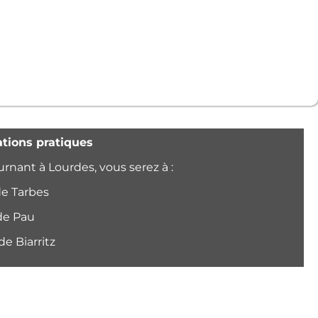
tions pratiques
urnant à Lourdes, vous serez à :
e Tarbes
de Pau
de Biarritz