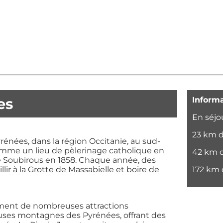
es
Informa
En séjo
23 km d
rénées, dans la région Occitanie, au sud-
omme un lieu de pèlerinage catholique en
42 km 
te Soubirous en 1858. Chaque année, des
172 km 
lir à la Grotte de Massabielle et boire de
ement de nombreuses attractions
ueuses montagnes des Pyrénées, offrant des