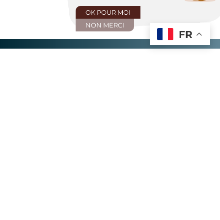
OK POUR MOI
NON MERCI
FR
UX
int-
Hotel Biarritz
Hotel Blois
Hotel Bordeau
Soirée Etape
Carte de fidélité
Accueil de
Tarifs Sportifs
Groupes
Offres flash
Guide Fasthôtel