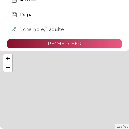
1 chambre, 1 adulte
+
−
Leaflet