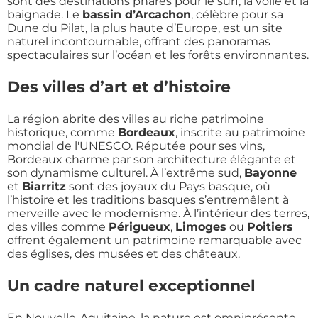
sont des destinations phares pour le surf, la voile et la
baignade. Le
bassin d’Arcachon
, célèbre pour sa
Dune du Pilat, la plus haute d’Europe, est un site
naturel incontournable, offrant des panoramas
spectaculaires sur l’océan et les forêts environnantes.
Des villes d’art et d’histoire
La région abrite des villes au riche patrimoine
historique, comme
Bordeaux
, inscrite au patrimoine
mondial de l'UNESCO. Réputée pour ses vins,
Bordeaux charme par son architecture élégante et
son dynamisme culturel. À l’extrême sud,
Bayonne
et
Biarritz
sont des joyaux du Pays basque, où
l’histoire et les traditions basques s’entremêlent à
merveille avec le modernisme. À l’intérieur des terres,
des villes comme
Périgueux
,
Limoges
ou
Poitiers
offrent également un patrimoine remarquable avec
des églises, des musées et des châteaux.
Un cadre naturel exceptionnel
En Nouvelle-Aquitaine, la nature est omniprésente.