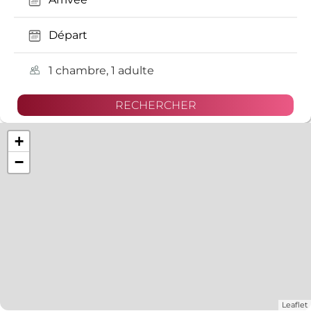
1 chambre, 1 adulte
+
−
Leaflet