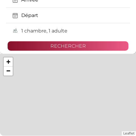
1 chambre, 1 adulte
+
−
Leaflet