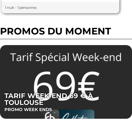
1 nuit - 1 personne.
PROMOS DU MOMENT
SOIRÉÉ ETAPE À TOULOUSE
107 € : CHAMBRE + DINER + PDJ