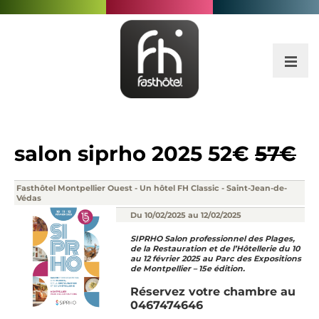
salon siprho 2025
52€
57€
Fasthôtel Montpellier Ouest - Un hôtel FH Classic - Saint-Jean-de-
Védas
Du 10/02/2025 au 12/02/2025
SIPRHO Salon professionnel des Plages,
de la Restauration et de l’Hôtellerie du 10
au 12 février 2025 au Parc des Expositions
de Montpellier – 15e édition.
Réservez votre chambre au
0467474646