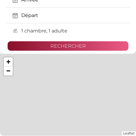
1 chambre, 1 adulte
+
−
Leaflet