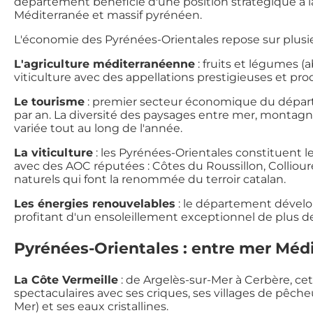
département bénéficie d'une position stratégique à l
Méditerranée et massif pyrénéen.
L'économie des Pyrénées-Orientales repose sur plusieu
L'agriculture méditerranéenne
: fruits et légumes (a
viticulture avec des appellations prestigieuses et pro
Le tourisme
: premier secteur économique du départe
par an. La diversité des paysages entre mer, montagne
variée tout au long de l'année.
La viticulture
: les Pyrénées-Orientales constituent 
avec des AOC réputées : Côtes du Roussillon, Collioure
naturels qui font la renommée du terroir catalan.
Les énergies renouvelables
: le département dévelo
profitant d'un ensoleillement exceptionnel de plus de
Pyrénées-Orientales : entre mer Méd
La Côte Vermeille
: de Argelès-sur-Mer à Cerbère, ce
spectaculaires avec ses criques, ses villages de pêche
Mer) et ses eaux cristallines.