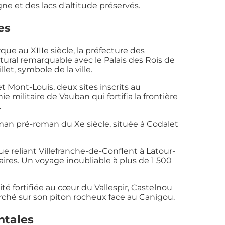
ne et des lacs d'altitude préservés.
es
ue au XIIIe siècle, la préfecture des
ural remarquable avec le Palais des Rois de
let, symbole de la ville.
t Mont-Louis, deux sites inscrits au
ilitaire de Vauban qui fortifia la frontière
.
roman pré-roman du Xe siècle, située à Codalet
ue reliant Villefranche-de-Conflent à Latour-
ires. Un voyage inoubliable à plus de 1 500
cité fortifiée au cœur du Vallespir, Castelnou
erché sur son piton rocheux face au Canigou.
ntales