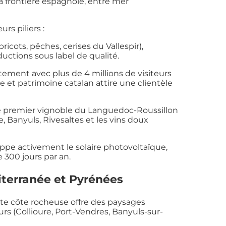
a frontière espagnole, entre mer
rs piliers :
bricots, pêches, cerises du Vallespir),
ductions sous label de qualité.
ment avec plus de 4 millions de visiteurs
 et patrimoine catalan attire une clientèle
le premier vignoble du Languedoc-Roussillon
, Banyuls, Rivesaltes et les vins doux
ppe activement le solaire photovoltaïque,
 300 jours par an.
iterranée et Pyrénées
tte côte rocheuse offre des paysages
urs (Collioure, Port-Vendres, Banyuls-sur-