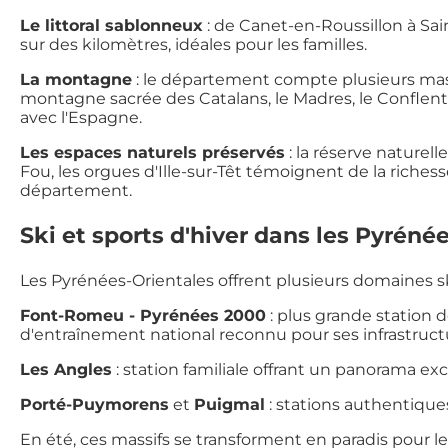
Le littoral sablonneux
: de Canet-en-Roussillon à Sai
sur des kilomètres, idéales pour les familles.
La montagne
: le département compte plusieurs mas
montagne sacrée des Catalans, le Madres, le Conflent
avec l'Espagne.
Les espaces naturels préservés
: la réserve naturell
Fou, les orgues d'Ille-sur-Têt témoignent de la riche
département.
Ski et sports d'hiver dans les Pyréné
Les Pyrénées-Orientales offrent plusieurs domaines sk
Font-Romeu - Pyrénées 2000
: plus grande station 
d'entraînement national reconnu pour ses infrastruct
Les Angles
: station familiale offrant un panorama ex
Porté-Puymorens
et
Puigmal
: stations authentique
En été, ces massifs se transforment en paradis pour 