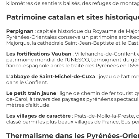
kilomètres de sentiers balisés, des refuges de montag
Patrimoine catalan et sites historiqu
Perpignan
: capitale historique du Royaume de Majorq
Pyrénées-Orientales conserve un patrimoine architect
Majorque, la cathédrale Saint-Jean-Baptiste et le Castil
Les fortifications Vauban
: Villefranche-de-Conflent e
patrimoine mondial de l'UNESCO, témoignent du génie m
franco-espagnole après le traité des Pyrénées en 1659
L'abbaye de Saint-Michel-de-Cuxa
: joyau de l'art 
dans le Conflent.
Le petit train jaune
: ligne de chemin de fer touristiq
de-Carol, à travers des paysages pyrénéens spectacula
mètres d'altitude.
Les villages de caractère
: Prats-de-Mollo-la-Preste, 
classé parmi les plus beaux villages de France, Eus p
Thermalisme dans les Pyrénées-Orie