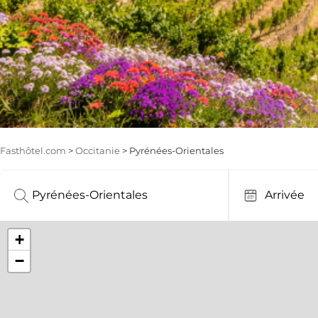
Fasthôtel.com
>
Occitanie
> Pyrénées-Orientales
+
−